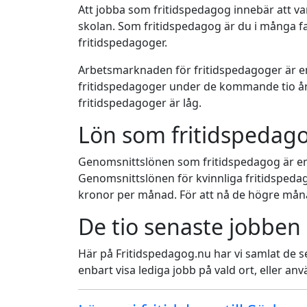
Att jobba som fritidspedagog innebär att var
skolan. Som fritidspedagog är du i många fa
fritidspedagoger.
Arbetsmarknaden för fritidspedagoger är en
fritidspedagoger under de kommande tio år
fritidspedagoger är låg.
Lön som fritidspedag
Genomsnittslönen som fritidspedagog är en
Genomsnittslönen för kvinnliga fritidsped
kronor per månad. För att nå de högre måna
De tio senaste jobben
Här på Fritidspedagog.nu har vi samlat de s
enbart visa lediga jobb på vald ort, eller a