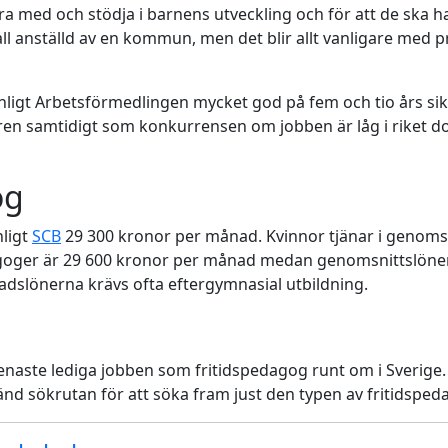
a med och stödja i barnens utveckling och för att de ska ha
ll anställd av en kommun, men det blir allt vanligare med p
ligt Arbetsförmedlingen mycket god på fem och tio års sik
en samtidigt som konkurrensen om jobben är låg i riket d
og
ligt
SCB
29 300 kronor per månad. Kvinnor tjänar i genoms
agoger är 29 600 kronor per månad medan genomsnittslönen
dslönerna krävs ofta eftergymnasial utbildning.
enaste lediga jobben som fritidspedagog runt om i Sverige
nvänd sökrutan för att söka fram just den typen av fritidspe