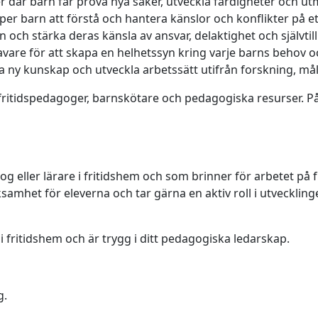
er där barn får prova nya saker, utveckla färdigheter och u
per barn att förstå och hantera känslor och konflikter på ett
ch stärka deras känsla av ansvar, delaktighet och självtilli
re för att skapa en helhetssyn kring varje barns behov oc
ka ny kunskap och utveckla arbetssätt utifrån forskning, m
 fritidspedagoger, barnskötare och pedagogiska resurser. P
og eller lärare i fritidshem och som brinner för arbetet på
samhet för eleverna och tar gärna en aktiv roll i utveckli
i fritidshem och är trygg i ditt pedagogiska ledarskap.
g.