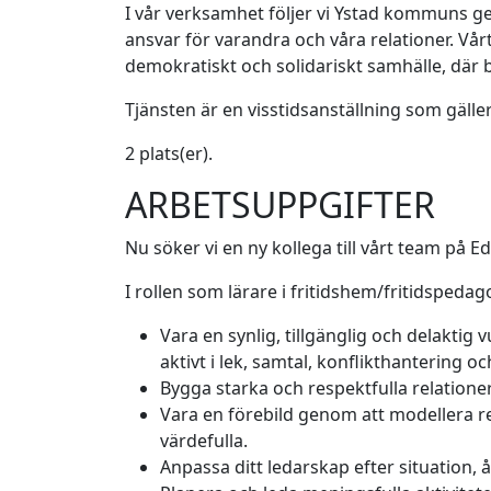
I vår verksamhet följer vi Ystad kommuns g
ansvar för varandra och våra relationer. Vår
demokratiskt och solidariskt samhälle, där b
Tjänsten är en visstidsanställning som gälle
2 plats(er).
ARBETSUPPGIFTER
Nu söker vi en ny kollega till vårt team på 
I rollen som lärare i fritidshem/fritidsped
Vara en synlig, tillgänglig och delakti
aktivt i lek, samtal, konflikthantering
Bygga starka och respektfulla relation
Vara en förebild genom att modellera res
värdefulla.
Anpassa ditt ledarskap efter situation, 