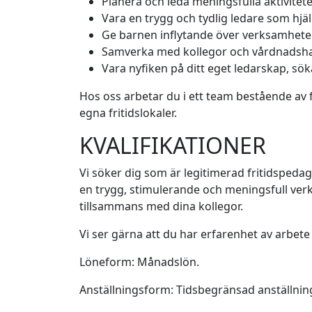
Planera och leda meningsfulla aktivitet
Vara en trygg och tydlig ledare som hjäl
Ge barnen inflytande över verksamheten o
Samverka med kollegor och vårdnadshava
Vara nyfiken på ditt eget ledarskap, sö
Hos oss arbetar du i ett team bestående av
egna fritidslokaler.
KVALIFIKATIONER
Vi söker dig som är legitimerad fritidspedag
en trygg, stimulerande och meningsfull verk
tillsammans med dina kollegor.
Vi ser gärna att du har erfarenhet av arbete 
Löneform: Månadslön.
Anställningsform: Tidsbegränsad anställnin