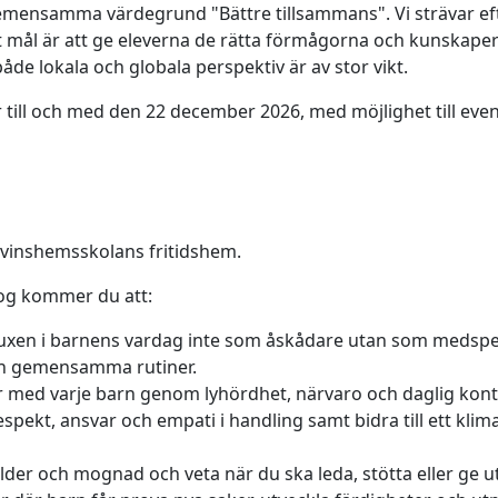
emensamma värdegrund "Bättre tillsammans". Vi strävar eft
t mål är att ge eleverna de rätta förmågorna och kunskaperna
åde lokala och globala perspektiv är av stor vikt.
r till och med den 22 december 2026, med möjlighet till even
Edvinshemsskolans fritidshem.
agog kommer du att:
g vuxen i barnens vardag inte som åskådare utan som medspel
 och gemensamma rutiner.
er med varje barn genom lyhördhet, närvaro och daglig kont
pekt, ansvar och empati i handling samt bidra till ett klim
ålder och mognad och veta när du ska leda, stötta eller ge u