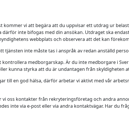
st kommer vi att begära att du uppvisar ett utdrag ur belastn
a därför inte bifogas med din ansökan. Utdraget ska endast
ismyndighetens webbplats och observera att det kan föreko
 tjänsten inte måste tas i anspråk av redan anställd perso
tt kontrollera medborgarskap. Är du inte medborgare i Sver
 eller kunna styrka att du är undantagen från skyldigheten at
 till en god hälsa, därför arbetar vi aktivt med vår arbetsm
i oss kontakter från rekryteringsföretag och andra annons
des inte via e-post eller via andra kontaktvägar. Har du fr