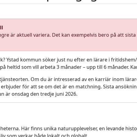
ll
ngre är aktuell variera. Det kan exempelvis bero på att sist
ik? Ystad kommun söker just nu efter en lärare i fritidshem
 heltid som vill arbeta 3 månader – upp till 6 månader. Ka
 tjänsteorten. Om du är intresserad av en karriär inom lärare
rbjuder för att se om det är en matchning. Sista ansökning
 är onsdag den tredje juni 2026.
gheterna. Här finns unika naturupplevelser, en levande histo
gsliv som verkar både lokalt och globalt.​