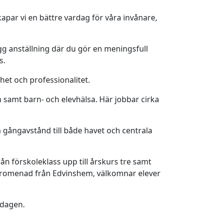
par vi en bättre vardag för våra invånare,
rygg anställning där du gör en meningsfull
s.
het och professionalitet.
 samt barn- och elevhälsa. Här jobbar cirka
 gångavstånd till både havet och centrala
 förskoleklass upp till årskurs tre samt
s promenad från Edvinshem, välkomnar elever
ldagen.