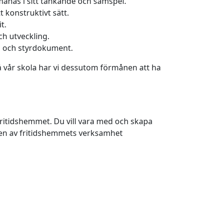
tmanas i sitt tänkande och samspel.
 konstruktivt sätt.
t.
h utveckling.
ål och styrdokument.
å vår skola har vi dessutom förmånen att ha
 fritidshemmet. Du vill vara med och skapa
ngen av fritidshemmets verksamhet