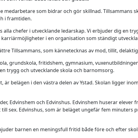
e medarbetare som bidrar och gör skillnad. Tillsammans ska
 i framtiden.​
as alla chefer i utvecklande ledarskap. Vi erbjuder dig en t
 karriärmöjligheter i en organisation som ständigt utveckla
ättre Tillsammans, som kännetecknas av mod, tillit, delaktig
ola, grundskola, fritidshem, gymnasium, vuxenutbildningen
en trygg och utvecklande skola och barnomsorg.
 är belägen i den västra delen av Ystad. Skolan ligger inom
er, Edvinshem och Edvinshus. Edvinshem huserar elever från
tt till sex. Edvinshus, som är beläget ungefär fem minuter
juder barnen en meningsfull fritid både före och efter sko