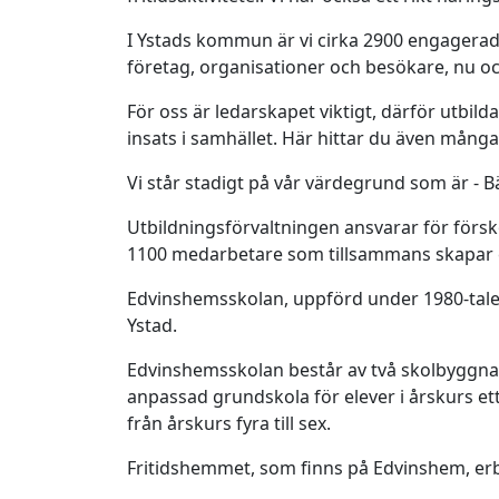
I Ystads kommun är vi cirka 2900 engagerad
företag, organisationer och besökare, nu och
För oss är ledarskapet viktigt, därför utbild
insats i samhället. Här hittar du även många
Vi står stadigt på vår värdegrund som är - B
Utbildningsförvaltningen ansvarar för försk
1100 medarbetare som tillsammans skapar 
Edvinshemsskolan, uppförd under 1980-talet,
Ystad.
Edvinshemsskolan består av två skolbyggnad
anpassad grundskola för elever i årskurs e
från årskurs fyra till sex.
Fritidshemmet, som finns på Edvinshem, erb